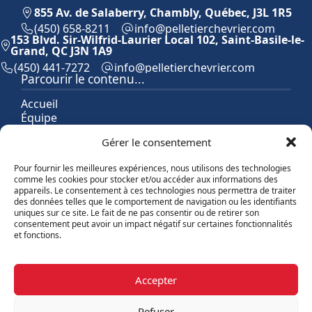
855 Av. de Salaberry, Chambly, Québec, J3L 1R5
(450) 658-8211
moc.reirvehcreitellep@ofni
153 Blvd. Sir-Wilfrid-Laurier Local 102, Saint-Basile-le-
Grand, QC J3N 1A9
(450) 441-7272
moc.reirvehcreitellep@ofni
Parcourir le contenu...
Accueil
Équipe
Propriétés
Gérer le consentement
Vendre
Acheter
Pour fournir les meilleures expériences, nous utilisons des technologies
Contact
comme les cookies pour stocker et/ou accéder aux informations des
Témoignages
appareils. Le consentement à ces technologies nous permettra de traiter
Blogue
des données telles que le comportement de navigation ou les identifiants
uniques sur ce site. Le fait de ne pas consentir ou de retirer son
consentement peut avoir un impact négatif sur certaines fonctionnalités
Explorer les propriétés
et fonctions.
Par catégories
Par régions
Accepter
©Équipe Pelletier Chevrier, 2026
Refuser