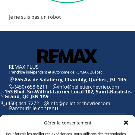
Je ne suis pas un robot
REMAX PLUS
Franchisé indépendant et autonome de RE/MAX Québec
855 Av. de Salaberry, Chambly, Québec, J3L 1R5
(450) 658-8211
moc.reirvehcreitellep@ofni
153 Blvd. Sir-Wilfrid-Laurier Local 102, Saint-Basile-le-
Grand, QC J3N 1A9
(450) 441-7272
moc.reirvehcreitellep@ofni
Parcourir le contenu...
Accueil
Gérer le consentement
Équipe
Propriétés
Pour fournir les meilleures expériences, nous utilisons des technologies