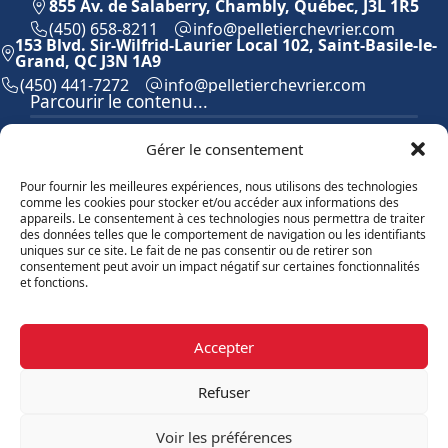
855 Av. de Salaberry, Chambly, Québec, J3L 1R5
(450) 658-8211
moc.reirvehcreitellep@ofni
153 Blvd. Sir-Wilfrid-Laurier Local 102, Saint-Basile-le-
Grand, QC J3N 1A9
(450) 441-7272
moc.reirvehcreitellep@ofni
Parcourir le contenu...
Accueil
Gérer le consentement
Équipe
Propriétés
Pour fournir les meilleures expériences, nous utilisons des technologies
Vendre
comme les cookies pour stocker et/ou accéder aux informations des
Acheter
appareils. Le consentement à ces technologies nous permettra de traiter
des données telles que le comportement de navigation ou les identifiants
Contact
uniques sur ce site. Le fait de ne pas consentir ou de retirer son
Témoignages
consentement peut avoir un impact négatif sur certaines fonctionnalités
Blogue
et fonctions.
Explorer les propriétés
Accepter
Par catégories
Par régions
Refuser
©Équipe Pelletier Chevrier, 2026
Voir les préférences
Propulsé par
Aliquando 3, ID-3 Innovations