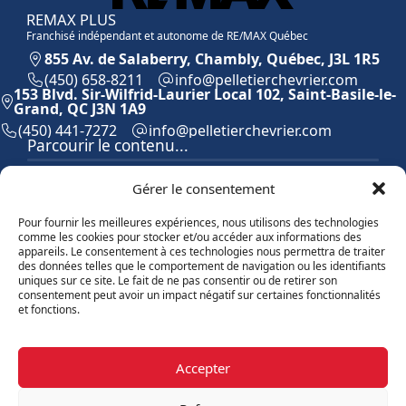
REMAX PLUS
Franchisé indépendant et autonome de RE/MAX Québec
855 Av. de Salaberry, Chambly, Québec, J3L 1R5
(450) 658-8211
moc.reirvehcreitellep@ofni
153 Blvd. Sir-Wilfrid-Laurier Local 102, Saint-Basile-le-
Grand, QC J3N 1A9
(450) 441-7272
moc.reirvehcreitellep@ofni
Parcourir le contenu...
Accueil
Gérer le consentement
Équipe
Propriétés
Pour fournir les meilleures expériences, nous utilisons des technologies
Vendre
comme les cookies pour stocker et/ou accéder aux informations des
Acheter
appareils. Le consentement à ces technologies nous permettra de traiter
des données telles que le comportement de navigation ou les identifiants
Contact
uniques sur ce site. Le fait de ne pas consentir ou de retirer son
Témoignages
consentement peut avoir un impact négatif sur certaines fonctionnalités
Blogue
et fonctions.
Explorer les propriétés
Accepter
Par catégories
Par régions