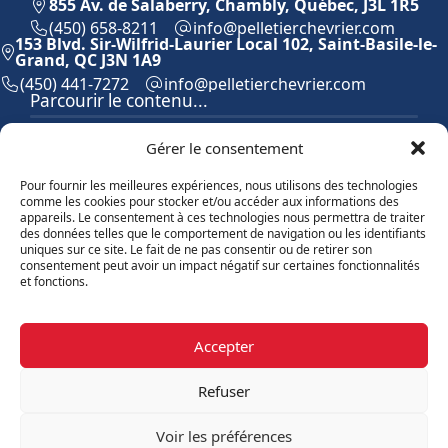
855 Av. de Salaberry, Chambly, Québec, J3L 1R5
(450) 658-8211
moc.reirvehcreitellep@ofni
153 Blvd. Sir-Wilfrid-Laurier Local 102, Saint-Basile-le-
Grand, QC J3N 1A9
(450) 441-7272
moc.reirvehcreitellep@ofni
Parcourir le contenu...
Accueil
Gérer le consentement
Équipe
Propriétés
Pour fournir les meilleures expériences, nous utilisons des technologies
Vendre
comme les cookies pour stocker et/ou accéder aux informations des
Acheter
appareils. Le consentement à ces technologies nous permettra de traiter
des données telles que le comportement de navigation ou les identifiants
Contact
uniques sur ce site. Le fait de ne pas consentir ou de retirer son
Témoignages
consentement peut avoir un impact négatif sur certaines fonctionnalités
Blogue
et fonctions.
Explorer les propriétés
Accepter
Par catégories
Par régions
Refuser
©Équipe Pelletier Chevrier, 2026
Voir les préférences
Propulsé par
Aliquando 3, ID-3 Innovations